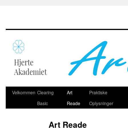
Hop
Velkommen
Clearing
Art
Praktiske
til
Basic
Reade
Oplysninger
indhold
Art Reade